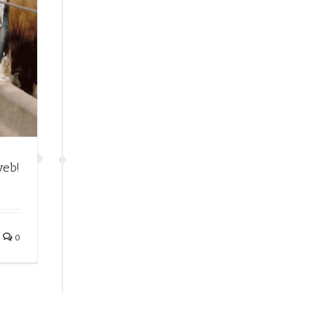
web!
0