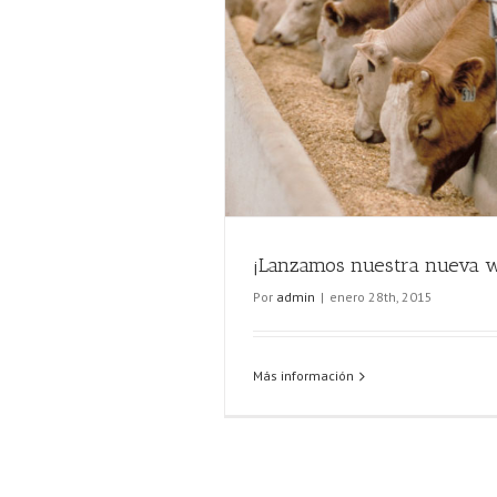
amos nuestra nueva web!
novedades
¡Lanzamos nuestra nueva 
Por
admin
|
enero 28th, 2015
Más información