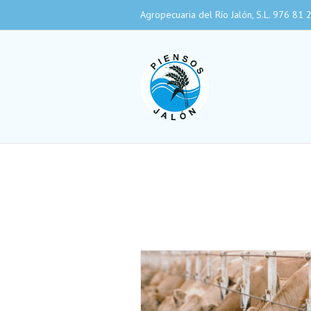
Agropecuaria del Río Jalón, S.L. 976 81