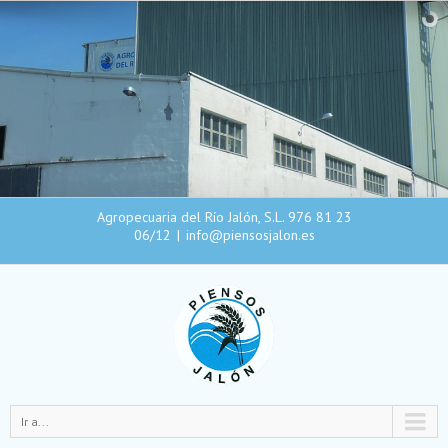
Agropecuaria del Río Jalón, S.L. 976 81 23
06/12
|
info@piensosjalon.es
Ir a...